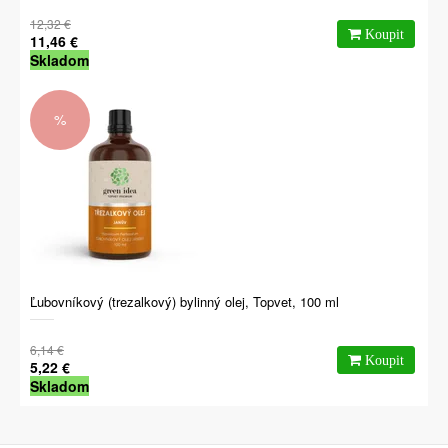
12,32 €
11,46 €
Skladom
%
Ľubovníkový (trezalkový) bylinný olej, Topvet, 100 ml
6,14 €
5,22 €
Skladom