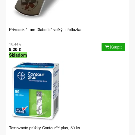
Prívesok "I am Diabetic" veľký + řetiazka
16,44 €
8,20 €
Skladom
Testovacie prúžky Contour™ plus, 50 ks