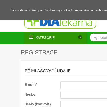
NÁKUPNÍ KOŠÍK
PŘIHLÁŠENÍ
REGISTRACE
Tieto webové stránky používajú súbory cookie, ktoré používame na zhromaž
KATEGORIE
REGISTRACE
PŘIHLAŠOVACÍ ÚDAJE
E-mail:*
Heslo:
Heslo (kontrola)