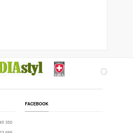
FACEBOOK
045 350
663 666