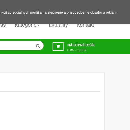
PODPORA:
607 045 350
nkcií zo sociálnych médií a na zlepšenie a prispôsobenie obsahu a reklám.
nás
kategorie
aktuality
kontakt
NÁKUPNÍ KOŠÍK
0
ks -
0,00 €