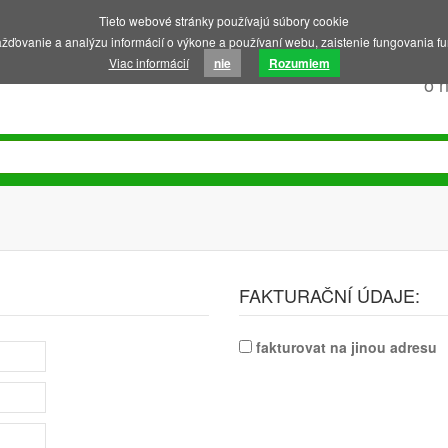
Tieto webové stránky používajú súbory cookie
ďovanie a analýzu informácií o výkone a používaní webu, zaistenie fungovania fu
Viac informácií
nie
Rozumiem
o 
FAKTURAČNÍ ÚDAJE:
fakturovat na jinou adresu