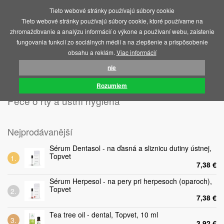
Tieto webové stránky používajú súbory cookie
MENU
Tieto webové stránky používajú súbory cookie, ktoré používame na
zhromažďovanie a analýzu informácií o výkone a používaní webu, zaistenie
fungovania funkcií zo sociálnych médií a na zlepšenie a prispôsobenie
obsahu a reklám.
Viac informácií
nie
ÚVOD
KOZMETIKA A HYGIENA
PÉČE O RTY A ÚSTNÍ HYGIENA
Rozumiem
Péče o rty a ústní hygiena
Nejprodávanější
Sérum Dentasol - na ďasná a sliznicu dutiny ústnej,
Topvet
7,38 €
Sérum Herpesol - na pery pri herpesoch (oparoch),
Topvet
7,38 €
Tea tree oil - dental, Topvet, 10 ml
3,92 €