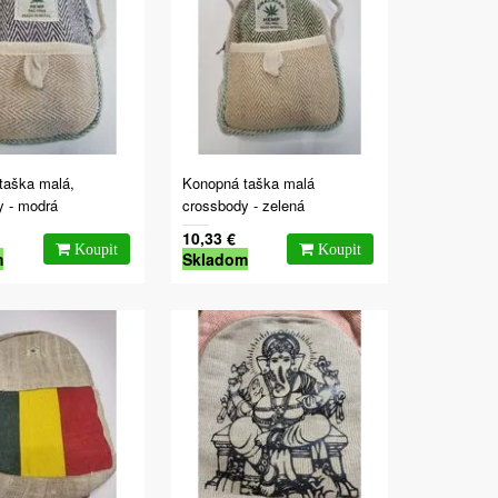
taška malá,
Konopná taška malá
y - modrá
crossbody - zelená
10,33 €
m
Skladom