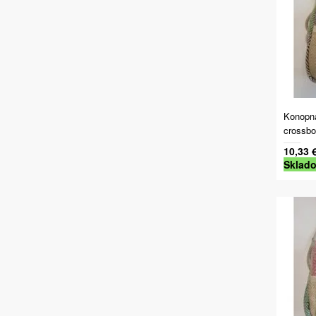
Konopná
crossbod
10,33 
Sklad