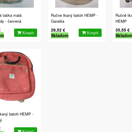
 taška malá
Ručne tkaný batoh HEMP -
Ručně tk
dy - červená
Ganéša
HEMP
€
28,52 €
35,55 €
om
Skladom
Sklado
kaný batoh HEMP -
ý
€