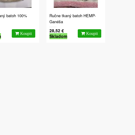
aný batoh 100%
Ručne tkaný batoh HEMP-
Ganéša
28,52 €
m
Skladom