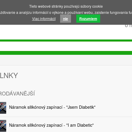
Tieto webové stránky používajú súbory cookie
ďovanie a analýzu informácií o výkone a používaní webu, zaistenie fungovania fu
Viac informácií
nie
Rozumiem
o 
LNKY
RODÁVANĚJŠÍ
Náramok silikónový zapínací - "Jsem Diabetik"
Náramok silikónový zapínací - "I am Diabetic"