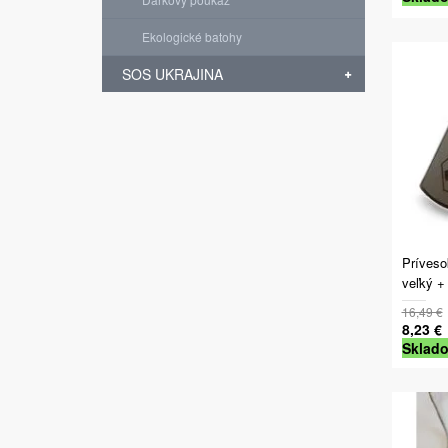
Ekologické batohy
SOS UKRAJINA
Príveso
veľký + 
16,49 €
8,23 €
Sklad