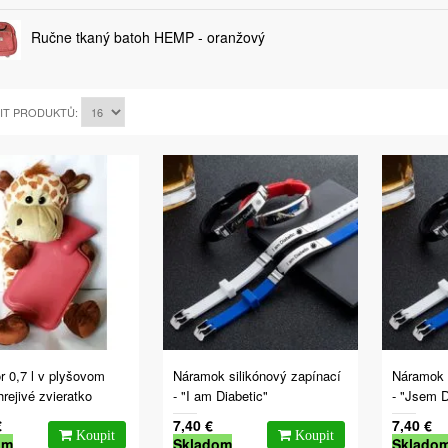
Ručne tkaný batoh HEMP - oranžový
IT PRODUKTŮ:
r 0,7 l v plyšovom
Náramok silikónový zapínací
Náramok 
hrejivé zvieratko
- "I am Diabetic"
- "Jsem D
€
7,40 €
7,40 €
om
Skladom
Sklado