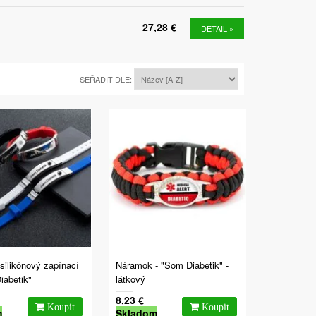
27,28 €
DETAIL »
SEŘADIT DLE:
silikónový zapínací
Náramok - "Som Diabetik" -
iabetik"
látkový
8,23 €
m
Skladom