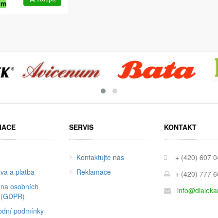
om
MACE
SERVIS
KONTAKT
Kontaktujte nás
+ (420) 607 
va a platba
Reklamace
+ (420) 777 
na osobních
info@dialeka
 (GDPR)
dní podmínky