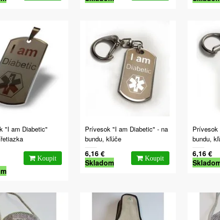
k "I am Diabetic"
Prívesok "I am Diabetic" - na
Prívesok 
řetiazka
bundu, kľúče
bundu, kľ
6,16 €
6,16 €
Skladom
Sklado
om