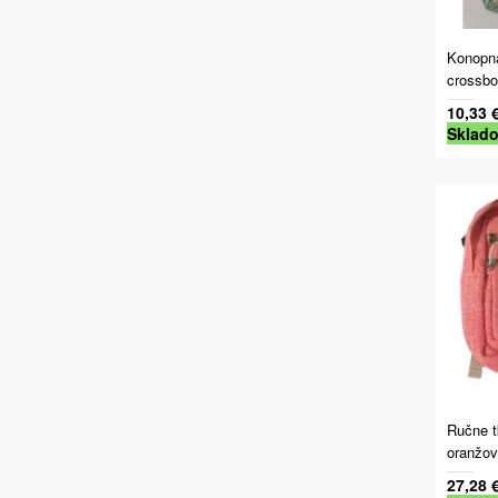
Konopná
crossbo
10,33 
Sklad
Ručne t
oranžov
27,28 