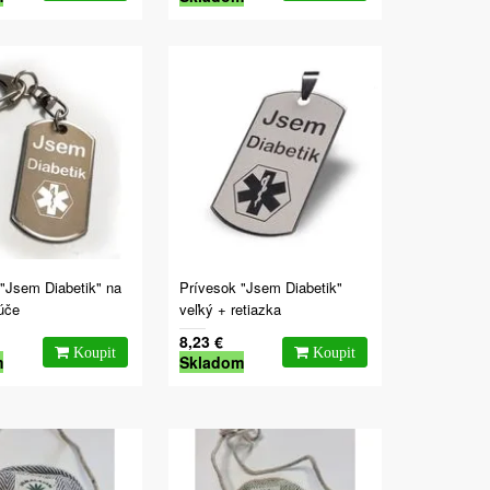
"Jsem Diabetik" na
Prívesok "Jsem Diabetik"
úče
veľký + retiazka
8,23 €
m
Skladom