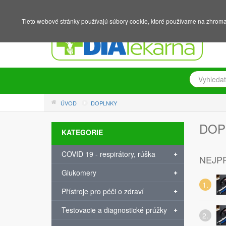
NÁKUPNÍ KOŠÍK
PŘIHLÁŠENÍ
REGISTRACE
Tieto webové stránky používajú súbory cookie, ktoré používame na zhromaž
ÚVOD
DOPLNKY
DOP
KATEGORIE
COVID 19 - respirátory, rúška
NEJP
Glukomery
Přístroje pro péči o zdraví
Testovacie a diagnostické prúžky