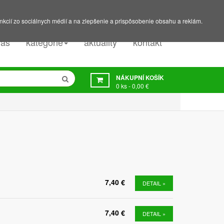
PODPORA:
607 045 350
nkcií zo sociálnych médií a na zlepšenie a prispôsobenie obsahu a reklám.
nás
kategorie
aktuality
kontakt
NÁKUPNÍ KOŠÍK
0
ks -
0,00 €
7,40 €
DETAIL »
7,40 €
DETAIL »