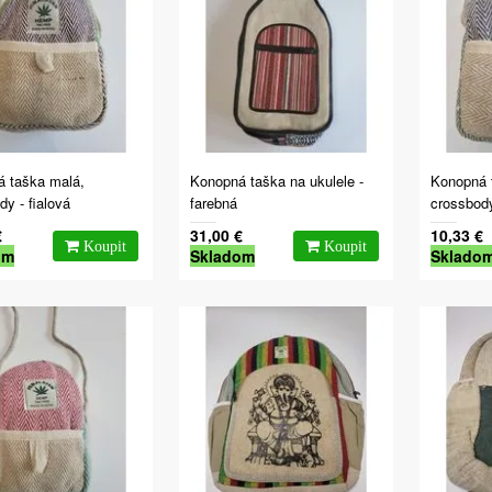
 taška malá,
Konopná taška na ukulele -
Konopná 
y - fialová
farebná
crossbod
€
31,00 €
10,33 €
om
Skladom
Sklado