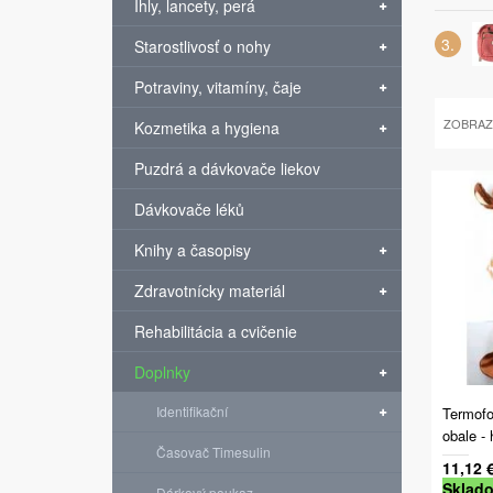
Ihly, lancety, perá
Starostlivosť o nohy
Potraviny, vitamíny, čaje
ZOBRAZ
Kozmetika a hygiena
Puzdrá a dávkovače liekov
Dávkovače léků
Knihy a časopisy
Zdravotnícky materiál
Rehabilitácia a cvičenie
Doplnky
Identifikační
Termofo
obale - 
Časovač Timesulin
11,12 
Sklad
Dárkový poukaz