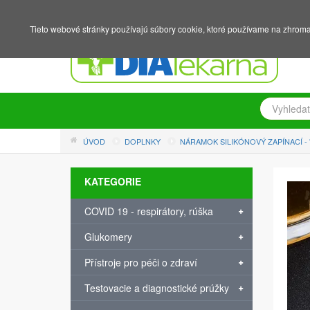
NÁKUPNÍ KOŠÍK
PŘIHLÁŠENÍ
REGISTRACE
Tieto webové stránky používajú súbory cookie, ktoré používame na zhromaž
ÚVOD
DOPLNKY
NÁRAMOK SILIKÓNOVÝ ZAPÍNACÍ - "
KATEGORIE
COVID 19 - respirátory, rúška
Glukomery
Přístroje pro péči o zdraví
Testovacie a diagnostické prúžky