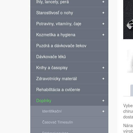
Ihly, lancety, perá
Starostlivosť o nohy
Potraviny, vitamíny, čaje
Kozmetika a hygiena
Puzdrá a dávkovače liekov
Dávkovače léků
Knihy a časopisy
Zdravotnícky materiál
Rehabilitácia a cvičenie
Doplnky
Vyber
chiru
Identifikační
dosta
Časovač Timesulin
Náram
výro
Dárkový poukaz