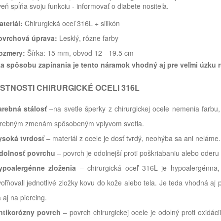
eň spĺňa svoju funkciu - informovať o diabete nositeľa.
teriál:
Chirurgická oceľ 316L + silikón
ovrchová úprava:
Lesklý, rôzne farby
ozmery:
Šírka: 15 mm, obvod 12 - 19.5 cm
a spôsobu zapínania je tento náramok vhodný aj pre veľmi úzku ru
STNOSTI CHIRURGICKÉ OCELI 316L
arebná stálosť
–na svetle šperky z chirurgickej ocele nemenia farbu
arebným zmenám spôsobeným vplyvom svetla.
ysoká tvrdosť
– materiál z ocele je dosť tvrdý, neohýba sa ani neláme.
dolnosť povrchu
– povrch je odolnejší proti poškriabaniu alebo oderu
ypoalergénne zloženia
– chirurgická oceľ 316L je hypoalergénna, 
oľňovali jednotlivé zložky kovu do kože alebo tela. Je teda vhodná aj 
 aj na piercing.
ntikorózny povrch
– povrch chirurgickej ocele je odolný proti oxidáci