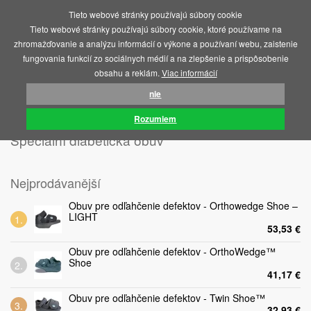
Tieto webové stránky používajú súbory cookie
MENU
Tieto webové stránky používajú súbory cookie, ktoré používame na
zhromažďovanie a analýzu informácií o výkone a používaní webu, zaistenie
fungovania funkcií zo sociálnych médií a na zlepšenie a prispôsobenie
obsahu a reklám.
Viac informácií
nie
ÚVOD
STAROSTLIVOSŤ O NOHY
SPECIÁLNÍ DIABETICKÁ OBUV
Rozumiem
Speciální diabetická obuv
Nejprodávanější
Obuv pre odľahčenie defektov - Orthowedge Shoe –
LIGHT
53,53 €
Obuv pre odľahčenie defektov - OrthoWedge™
Shoe
41,17 €
Obuv pre odľahčenie defektov - Twin Shoe™
32,93 €