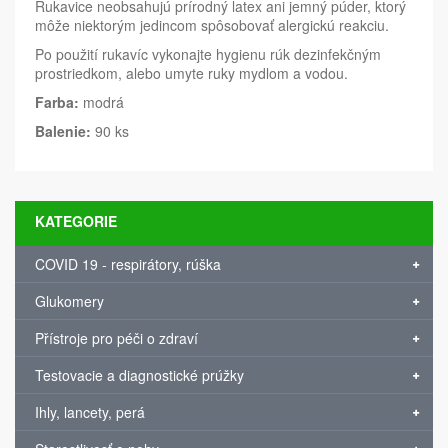
Rukavice neobsahujú prírodný latex ani jemný púder, ktorý
môže niektorým jedincom spôsobovať alergickú reakciu.
Po použití rukavíc vykonajte hygienu rúk dezinfekčným
prostriedkom, alebo umyte ruky mydlom a vodou.
Farba:
modrá
Balenie:
90 ks
KATEGORIE
COVID 19 - respirátory, rúška
Glukomery
Přístroje pro péči o zdraví
Testovacie a diagnostické prúžky
Ihly, lancety, perá