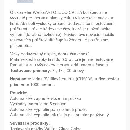
Glukometer WellionVet GLUCO CALEA bol špeciálne
vyvinutý pre meranie hladiny cukru v krvi psov, mačiek a
koní. Aby boli výsledky presné, dodávajú sa s testovacími
prúžkami 3 rôzne kódovacie čipy, ktoré je možné ľahko
vymeniť (farebné rozlíšenie). Naviac, uvoľňovacie tlačidlo
testovacích prúžkov uľahčuje každodenné používanie
glukometra.
Veľký podsvietený displej, dobrá čitateľnosť
Malá veľkosť kvapky krvi do 0.5 μL pre jemné testovanie
Pamäť na 300 výsledkov meraní s dátumom a časom
Testovacie priemery
: 7-, 14-, 30-dňový
Napájanie:
jedna 3V lítiová batéria (CR2032) s životnosťou
priemerne 1000 meraní.
Použitie:
Automatické zapnutie vložením prúžku
Výsledky merania do 5 sekúnd
Automatické vypnutie po vytiahnutí prúžku
Automatické vypnutie, ak nie je glukometer používaný
Súvisiace produkty:
Testovacie prúžky Wellion Gluco Calea