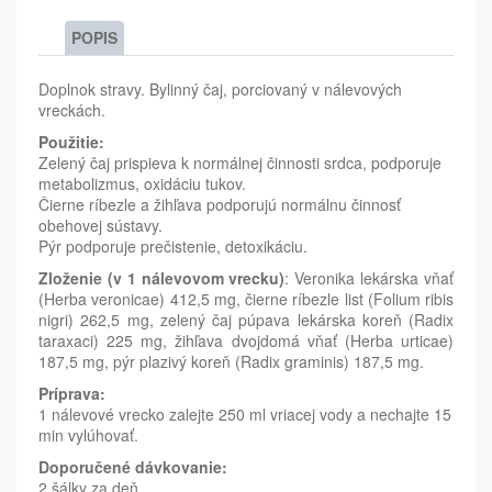
POPIS
Doplnok stravy. Bylinný čaj, porciovaný v nálevových
vreckách.
Použitie:
Zelený čaj prispieva k normálnej činnosti srdca, podporuje
metabolizmus, oxidáciu tukov.
Čierne ríbezle a žihľava podporujú normálnu činnosť
obehovej sústavy.
Pýr podporuje prečistenie, detoxikáciu.
Zloženie (v 1 nálevovom vrecku)
: Veronika lekárska vňať
(Herba veronicae) 412,5 mg, čierne ríbezle list (Folium ribis
nigri) 262,5 mg, zelený čaj púpava lekárska koreň (Radix
taraxaci) 225 mg, žihľava dvojdomá vňať (Herba urticae)
187,5 mg, pýr plazivý koreň (Radix graminis) 187,5 mg.
Príprava:
1 nálevové vrecko zalejte 250 ml vriacej vody a nechajte 15
min vylúhovať.
Doporučené dávkovanie:
2 šálky za deň.