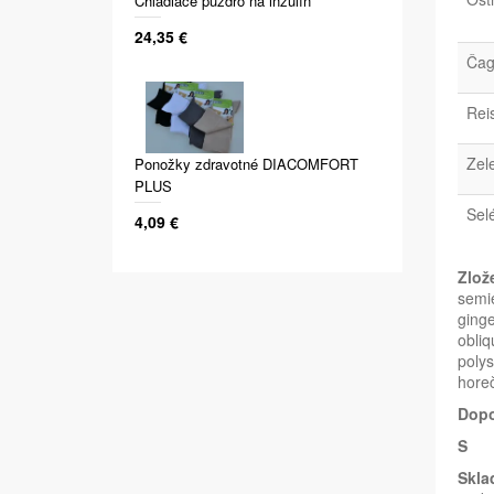
Chladiace puzdro na inzulín
24,35 €
Čag
Reis
Zele
Ponožky zdravotné DIACOMFORT
PLUS
Sel
4,09 €
Zlož
semie
ginge
obli
polys
horeč
Dopo
S
Skla