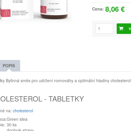
8,06 €
Cena:
V
POPIS
ky Bylinná směs pro udržení rovnováhy a optimální hladiny cholesterol
OLESTEROL - TABLETKY
né na:
cholesterol
bca:
Green idea
ie:
30 ks
doplnok stravy