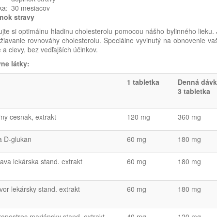
ka:
30 mesiacov
nok stravy
jte si optimálnu hladinu cholesterolu pomocou nášho bylinného lieku
žiavanie rovnováhy cholesterolu. Špeciálne vyvinutý na obnovenie va
 a cievy, bez vedľajších účinkov.
vne látky:
1 tabletka
Denná dávk
3 tabletka
rny cesnak, extrakt
120 mg
360 mg
a D-glukan
60 mg
180 mg
ava lekárska stand. extrakt
60 mg
180 mg
or lekársky stand. extrakt
60 mg
180 mg
ropestrec mariánsky stand. extrakt
40 mg
120 mg