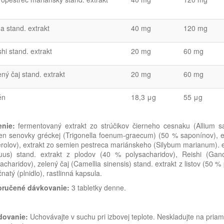
a stand. extrakt
40 mg
120 mg
hi stand. extrakt
20 mg
60 mg
ný čaj stand. extrakt
20 mg
60 mg
én
18,3 μg
55 μg
enie:
fermentovaný extrakt zo strúčikov čierneho cesnaku (Allium sa
n senovky gréckej (Trigonella foenum-graecum) (50 % saponínov), ext
rolov), extrakt zo semien pestreca mariánskeho (Silybum marianum). e
quus) stand. extrakt z plodov (40 % polysacharidov), Reishi (Ga
acharidov), zelený čaj (Camellia sinensis) stand. extrakt z listov (50
natý (plnidlo), rastlinná kapsula.
ručené dávkovanie:
3 tabletky denne.
dovanie:
Uchovávajte v suchu pri izbovej teplote. Neskladujte na pri