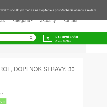
PODPORA:
607 045 350
nkcií zo sociálnych médií a na zlepšenie a prispôsobenie obsahu a reklám.
nás
kategorie
aktuality
kontakt
NÁKUPNÍ KOŠÍK
0
ks -
0,00 €
OL, DOPLNOK STRAVY, 30
27
dom