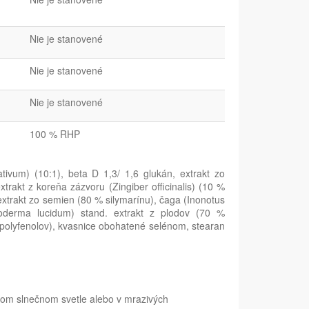
Nie je stanovené
Nie je stanovené
Nie je stanovené
100 % RHP
tivum) (10:1), beta D 1,3/ 1,6 glukán, extrakt zo
rakt z koreňa zázvoru (Zingiber officinalis) (10 %
xtrakt zo semien (80 % silymarínu), čaga (Inonotus
noderma lucidum) stand. extrakt z plodov (70 %
 % polyfenolov), kvasnice obohatené selénom, stearan
amom slnečnom svetle alebo v mrazivých