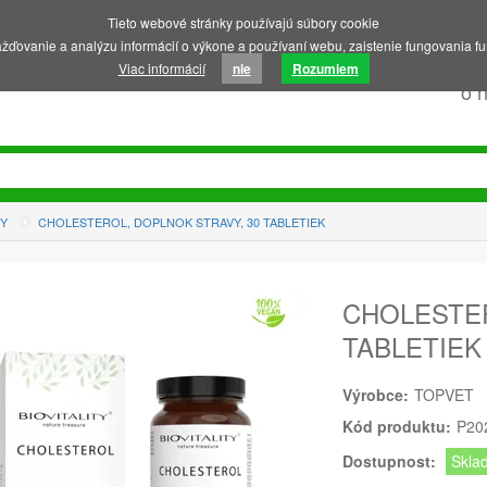
Tieto webové stránky používajú súbory cookie
ďovanie a analýzu informácií o výkone a používaní webu, zaistenie fungovania fu
Viac informácií
nie
Rozumiem
o 
VY
CHOLESTEROL, DOPLNOK STRAVY, 30 TABLETIEK
CHOLESTER
TABLETIEK
Výrobce:
TOPVET
Kód produktu:
P20
Dostupnost:
Skla