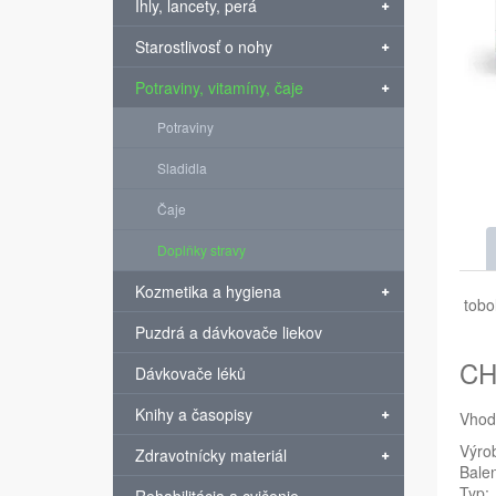
Ihly, lancety, perá
Starostlivosť o nohy
Potraviny, vitamíny, čaje
Potraviny
Sladidla
Čaje
Doplňky stravy
Kozmetika a hygiena
tobol
Puzdrá a dávkovače liekov
CH
Dávkovače léků
Knihy a časopisy
Vhod
Výro
Zdravotnícky materiál
Balen
Typ: