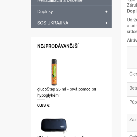
Rehabilitácia a cvičenie
Záru
Dopl
Doplnky
Udržu
SOS UKRAJINA
a udr
srdce
Aktí
NEJPRODÁVANĚJŠÍ
Čie
Bet
glucoStep 25 ml - prvá pomoc pri
hypoglykémii
Púp
0,83 €
Zázv
Ost