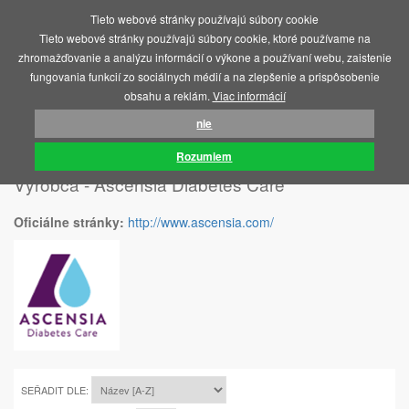
Tieto webové stránky používajú súbory cookie
MENU
Tieto webové stránky používajú súbory cookie, ktoré používame na
zhromažďovanie a analýzu informácií o výkone a používaní webu, zaistenie
fungovania funkcií zo sociálnych médií a na zlepšenie a prispôsobenie
obsahu a reklám.
Viac informácií
nie
ÚVOD
ASCENSIA DIABETES CARE
Rozumiem
Výrobca - Ascensia Diabetes Care
Oficiálne stránky:
http://www.ascensia.com/
SEŘADIT DLE: