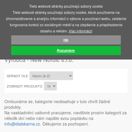
Tieto webové stránky používajú súbory cookie
MENU
Tieto webové stránky používajú súbory cookie, ktoré používame na
zhromažďovanie a analýzu informácií o výkone a používaní webu, zaistenie
fungovania funkcií zo sociálnych médií a na zlepšenie a prispôsobenie
obsahu a reklám.
Viac informácií
nie
ÚVOD
NEW NORDIC S.R.O.
Rozumiem
Výrobca - New Nordic s.r.o.
SEŘADIT DLE:
ZOBRAZIT PRODUKTŮ:
Omlouváme se, kategorie neobsahuje v tuto chvíli žádné
produkty.
Na naskladnění usilovně pracujeme, navštivte prosím kategorii za
několik dní nebo nám napište svou poptávku na
info@dialekarna.cz
. Děkujeme za pochopení.