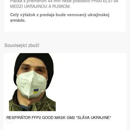
Placka s priemerom 44 mm nesie posolstvo PRIATEĽSTVA
MEDZI UKRAJINOU A RUSKOM.
Celý výťažok z predaja bude venovaný ukrajinskej
armáde.
Související zboží
RESPIRÁTOR FFP2 GOOD MASK GM2 "SLÁVA UKRAJINE"