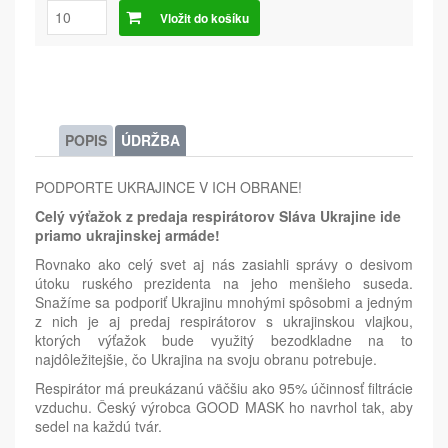
Vložit do košíku
POPIS
ÚDRŽBA
PODPORTE UKRAJINCE V ICH OBRANE!
Celý výťažok z predaja respirátorov Sláva Ukrajine ide
priamo ukrajinskej armáde!
Rovnako ako celý svet aj nás zasiahli správy o desivom
útoku ruského prezidenta na jeho menšieho suseda.
Snažíme sa podporiť Ukrajinu mnohými spôsobmi a jedným
z nich je aj predaj respirátorov s ukrajinskou vlajkou,
ktorých výťažok bude využitý bezodkladne na to
najdôležitejšie, čo Ukrajina na svoju obranu potrebuje.
Respirátor má preukázanú väčšiu ako 95% účinnosť filtrácie
vzduchu. Český výrobca GOOD MASK ho navrhol tak, aby
sedel na každú tvár.