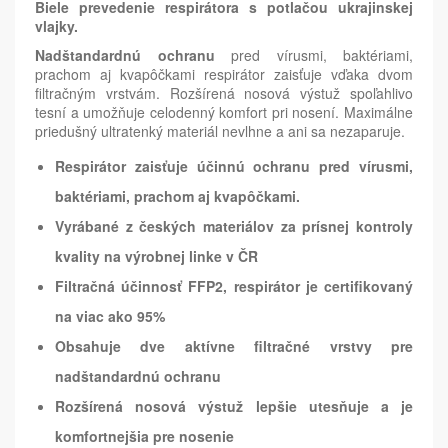
Biele prevedenie respirátora s potlačou ukrajinskej
vlajky.
Nadštandardnú ochranu
pred vírusmi, baktériami,
prachom aj kvapôčkami respirátor zaisťuje vďaka dvom
filtračným vrstvám. Rozšírená nosová výstuž spoľahlivo
tesní a umožňuje celodenný komfort pri nosení. Maximálne
priedušný ultratenký materiál nevlhne a ani sa nezaparuje.
Respirátor zaisťuje účinnú ochranu pred vírusmi,
baktériami, prachom aj kvapôčkami.
Vyrábané z českých materiálov za prísnej kontroly
kvality na výrobnej linke v ČR
Filtračná účinnosť FFP2, respirátor je certifikovaný
na viac ako 95%
Obsahuje dve aktívne filtračné vrstvy pre
nadštandardnú ochranu
Rozšírená nosová výstuž lepšie utesňuje a je
komfortnejšia pre nosenie