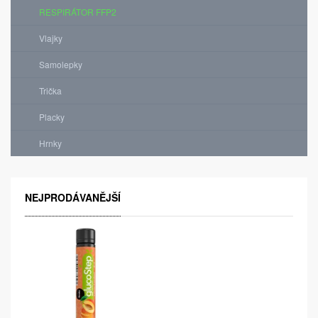
RESPIRÁTOR FFP2
Vlajky
Samolepky
Trička
Placky
Hrnky
NEJPRODÁVANĚJŠÍ