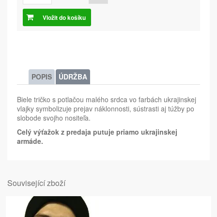
Vložit do košíku
POPIS
ÚDRŽBA
Biele tričko s potlačou malého srdca vo farbách ukrajinskej
vlajky symbolizuje prejav náklonnosti, sústrasti aj túžby po
slobode svojho nositeľa.
Celý výťažok z predaja putuje priamo ukrajinskej
armáde.
Související zboží