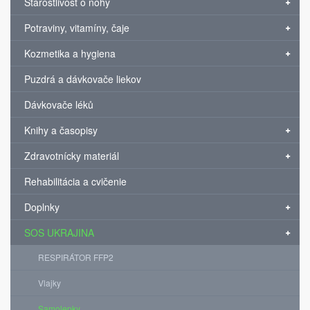
Starostlivosť o nohy
Potraviny, vitamíny, čaje
Kozmetika a hygiena
Puzdrá a dávkovače liekov
Dávkovače léků
Knihy a časopisy
Zdravotnícky materiál
Rehabilitácia a cvičenie
Doplnky
SOS UKRAJINA
RESPIRÁTOR FFP2
Vlajky
Samolepky