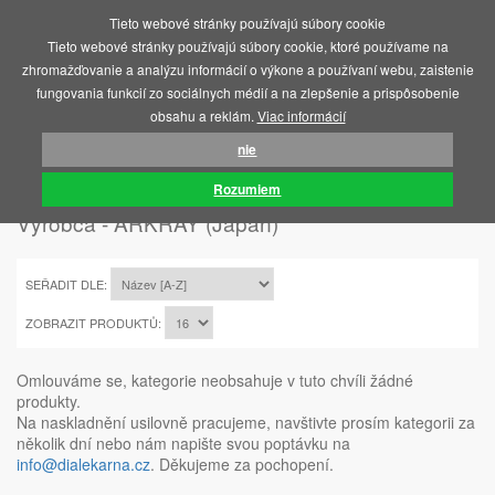
Tieto webové stránky používajú súbory cookie
MENU
Tieto webové stránky používajú súbory cookie, ktoré používame na
zhromažďovanie a analýzu informácií o výkone a používaní webu, zaistenie
fungovania funkcií zo sociálnych médií a na zlepšenie a prispôsobenie
obsahu a reklám.
Viac informácií
nie
ÚVOD
ARKRAY (JAPAN)
Rozumiem
Výrobca - ARKRAY (Japan)
SEŘADIT DLE:
ZOBRAZIT PRODUKTŮ:
Omlouváme se, kategorie neobsahuje v tuto chvíli žádné
produkty.
Na naskladnění usilovně pracujeme, navštivte prosím kategorii za
několik dní nebo nám napište svou poptávku na
info@dialekarna.cz
. Děkujeme za pochopení.