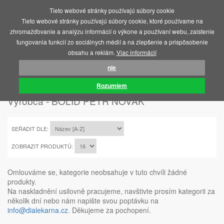
Tieto webové stránky používajú súbory cookie
MENU
Tieto webové stránky používajú súbory cookie, ktoré používame na
zhromažďovanie a analýzu informácií o výkone a používaní webu, zaistenie
fungovania funkcií zo sociálnych médií a na zlepšenie a prispôsobenie
obsahu a reklám.
Viac informácií
nie
ÚVOD
BOLID PETR NOVÁK
Rozumiem
Výrobca - BOLID PETR NOVÁK
SEŘADIT DLE:
ZOBRAZIT PRODUKTŮ:
Omlouváme se, kategorie neobsahuje v tuto chvíli žádné
produkty.
Na naskladnění usilovně pracujeme, navštivte prosím kategorii za
několik dní nebo nám napište svou poptávku na
info@dialekarna.cz
. Děkujeme za pochopení.