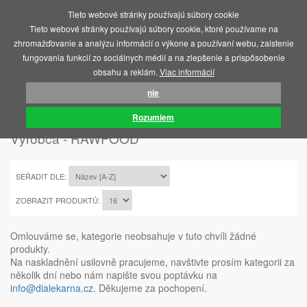
Tieto webové stránky používajú súbory cookie
MENU
Tieto webové stránky používajú súbory cookie, ktoré používame na
zhromažďovanie a analýzu informácií o výkone a používaní webu, zaistenie
fungovania funkcií zo sociálnych médií a na zlepšenie a prispôsobenie
obsahu a reklám.
Viac informácií
nie
ÚVOD
RAWFOOD
Rozumiem
Výrobca - RAWFOOD
SEŘADIT DLE:
ZOBRAZIT PRODUKTŮ:
Omlouváme se, kategorie neobsahuje v tuto chvíli žádné
produkty.
Na naskladnění usilovně pracujeme, navštivte prosím kategorii za
několik dní nebo nám napište svou poptávku na
info@dialekarna.cz
. Děkujeme za pochopení.