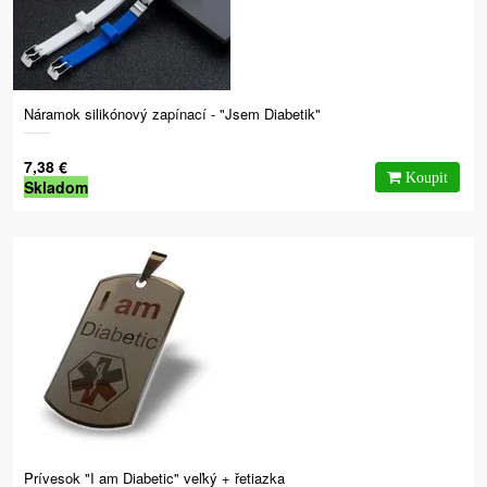
Náramok silikónový zapínací - "Jsem Diabetik"
7,38 €
Skladom
Prívesok "I am Diabetic" veľký + řetiazka