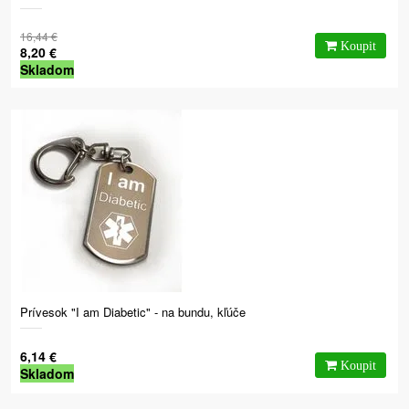
16,44 €
8,20 €
Skladom
Prívesok "I am Diabetic" - na bundu, kľúče
6,14 €
Skladom