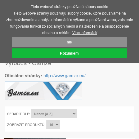
Tieto webové stránky používajú súbory cookie
MENU
Tieto webové stránky používajú súbory cookie, ktoré používame na
zhromažďovanie a analýzu informácií o výkone a používaní webu, zaistenie
fungovania funkcií zo sociálnych médií a na zlepšenie a prispôsobenie
obsahu a reklám.
Viac informácií
nie
ÚVOD
GAMZE
Rozumiem
Výrobca - Gamze
Oficiálne stránky:
http://www.gamze.eu/
SEŘADIT DLE:
ZOBRAZIT PRODUKTŮ: