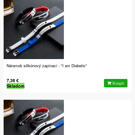
Náramok silikónový zapínací - "I am Diabetic"
7,38 €
Skladom